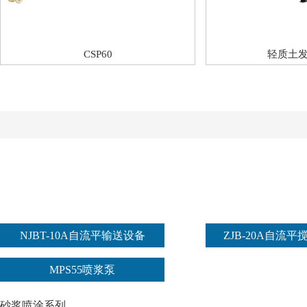
CSP60
轻质土
NJBT-10A自流平输送设备
ZJB-20A自流
MPS55喷浆泵
砂浆喷涂系列