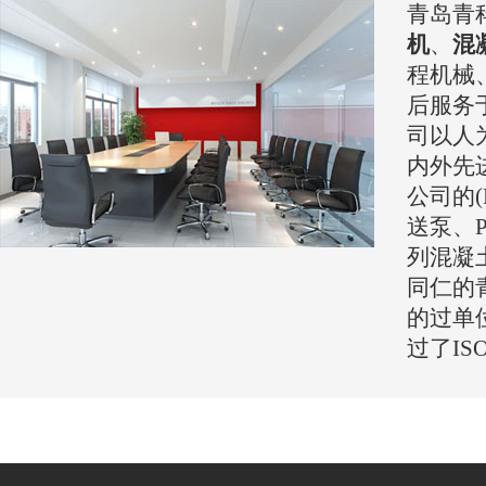
青岛青
机
、
混
程机械
后服务
司以人
内外先
公司的(
送泵、P
列混凝
同仁的
的过单
过了IS