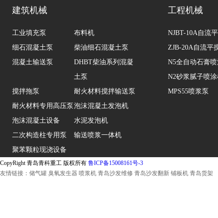
建筑机械
工程机械
工业填充泵
布料机
NJBT-10A自
细石混凝土泵
柴油细石混凝土泵
ZJB-20A自流
混凝土输送泵
DHBT柴油系列混凝
N5全自动石膏
土泵
N2砂浆腻子喷涂
搅拌拖泵
耐火材料搅拌输送泵
MPS55喷浆泵
耐火材料专用高压泵
泡沫混凝土发泡机
泡沫混凝土设备
水泥发泡机
二次构造柱专用泵
输送喷浆一体机
聚苯颗粒现浇设备
CopyRight 青岛青科重工 版权所有
鲁ICP备15008161号-3
友情链接：
储气罐
臭氧发生器
喷浆机
青岛沙发维修
青岛沙发翻新
铺板机
青岛货架