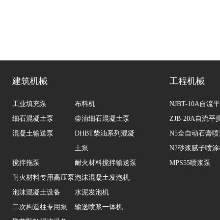
建筑机械
工程机械
工业填充泵
布料机
NJBT-10A自
细石混凝土泵
柴油细石混凝土泵
ZJB-20A自流
混凝土输送泵
DHBT柴油系列混凝
N5全自动石膏
土泵
N2砂浆腻子喷涂
搅拌拖泵
耐火材料搅拌输送泵
MPS55喷浆泵
耐火材料专用高压泵
泡沫混凝土发泡机
泡沫混凝土设备
水泥发泡机
二次构造柱专用泵
输送喷浆一体机