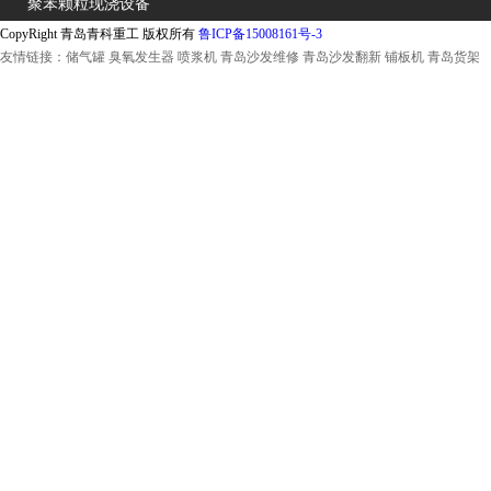
聚苯颗粒现浇设备
CopyRight 青岛青科重工 版权所有
鲁ICP备15008161号-3
友情链接：
储气罐
臭氧发生器
喷浆机
青岛沙发维修
青岛沙发翻新
铺板机
青岛货架