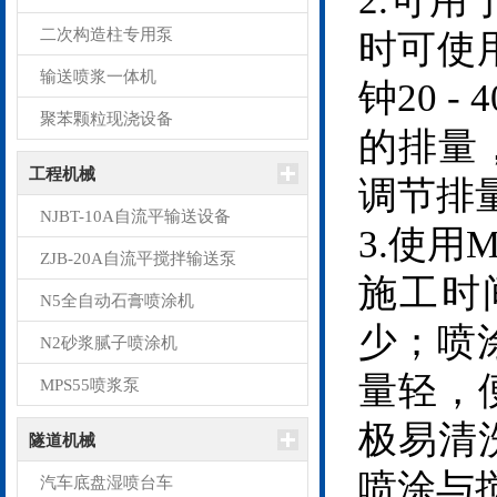
2.可
二次构造柱专用泵
时可使
输送喷浆一体机
钟20 -
聚苯颗粒现浇设备
的排量
工程机械
调节排
NJBT-10A自流平输送设备
3.使用
ZJB-20A自流平搅拌输送泵
施工时
N5全自动石膏喷涂机
少；喷
N2砂浆腻子喷涂机
量轻，
MPS55喷浆泵
极易清
隧道机械
喷涂与
汽车底盘湿喷台车