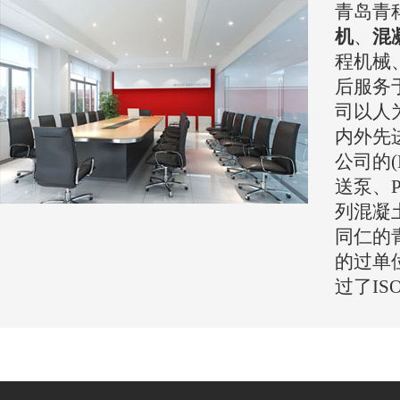
青岛青
机
、
混
程机械
后服务
司以人
内外先
公司的(
送泵、P
列混凝
同仁的
的过单
过了IS