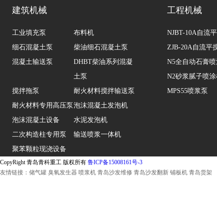
建筑机械
工程机械
工业填充泵
布料机
NJBT-10A自
细石混凝土泵
柴油细石混凝土泵
ZJB-20A自流
混凝土输送泵
DHBT柴油系列混凝
N5全自动石膏
土泵
N2砂浆腻子喷涂
搅拌拖泵
耐火材料搅拌输送泵
MPS55喷浆泵
耐火材料专用高压泵
泡沫混凝土发泡机
泡沫混凝土设备
水泥发泡机
二次构造柱专用泵
输送喷浆一体机
聚苯颗粒现浇设备
CopyRight 青岛青科重工 版权所有
鲁ICP备15008161号-3
友情链接：
储气罐
臭氧发生器
喷浆机
青岛沙发维修
青岛沙发翻新
铺板机
青岛货架