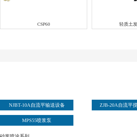
CSP60
轻质土
NJBT-10A自流平输送设备
ZJB-20A自流
MPS55喷浆泵
砂浆喷涂系列