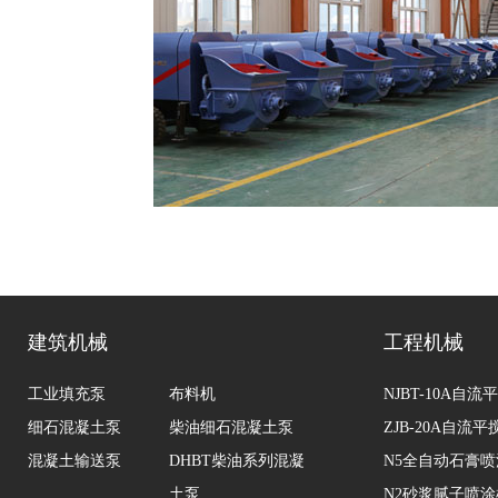
建筑机械
工程机械
工业填充泵
布料机
NJBT-10A自
细石混凝土泵
柴油细石混凝土泵
ZJB-20A自流
混凝土输送泵
DHBT柴油系列混凝
N5全自动石膏
土泵
N2砂浆腻子喷涂