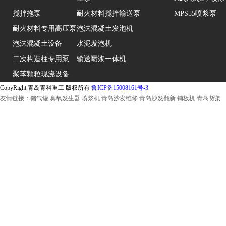
搅拌拖泵
耐火材料搅拌输送泵
MPS55喷浆泵
耐火材料专用高压泵
泡沫混凝土发泡机
泡沫混凝土设备
水泥发泡机
二次构造柱专用泵
输送喷浆一体机
聚苯颗粒现浇设备
CopyRight 青岛青科重工 版权所有
鲁ICP备15008161号-3
友情链接：
储气罐
臭氧发生器
喷浆机
青岛沙发维修
青岛沙发翻新
铺板机
青岛货架