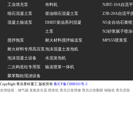
工业填充泵
布料机
NJBT-10A自
细石混凝土泵
柴油细石混凝土泵
ZJB-20A自流
混凝土输送泵
DHBT柴油系列混凝
N5全自动石膏
土泵
N2砂浆腻子喷涂
搅拌拖泵
耐火材料搅拌输送泵
MPS55喷浆泵
耐火材料专用高压泵
泡沫混凝土发泡机
泡沫混凝土设备
水泥发泡机
二次构造柱专用泵
输送喷浆一体机
聚苯颗粒现浇设备
CopyRight 青岛青科重工 版权所有
鲁ICP备15008161号-3
友情链接：
储气罐
臭氧发生器
喷浆机
青岛沙发维修
青岛沙发翻新
铺板机
青岛货架