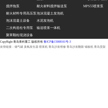
搅拌拖泵
耐火材料搅拌输送泵
MPS55喷浆泵
耐火材料专用高压泵
泡沫混凝土发泡机
泡沫混凝土设备
水泥发泡机
二次构造柱专用泵
输送喷浆一体机
聚苯颗粒现浇设备
CopyRight 青岛青科重工 版权所有
鲁ICP备15008161号-3
友情链接：
储气罐
臭氧发生器
喷浆机
青岛沙发维修
青岛沙发翻新
铺板机
青岛货架