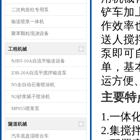
铲车加
二次构造柱专用泵
输送喷浆一体机
作效率
聚苯颗粒现浇设备
送人搅
工程机械
泵即可
NJBT-10A自流平输送设备
单，基
ZJB-20A自流平搅拌输送泵
运方便
N5全自动石膏喷涂机
主要特
N2砂浆腻子喷涂机
MPS55喷浆泵
1.一
隧道机械
2.集
汽车底盘湿喷台车