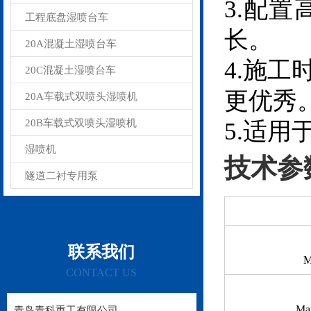
3.配
工程底盘湿喷台车
长。
20A混凝土湿喷台车
4.施
20C混凝土湿喷台车
更优秀
20A车载式双喷头湿喷机
20B车载式双喷头湿喷机
5.适
湿喷机
技术参
隧道二衬专用泵
联系我们
M
CONTACT US
Max
青岛青科重工有限公司