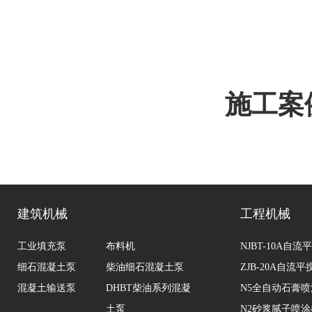
施工案
建筑机械
工程机械
工业填充泵
布料机
NJBT-10A自
细石混凝土泵
柴油细石混凝土泵
ZJB-20A自流
混凝土输送泵
DHBT柴油系列混凝
N5全自动石膏
土泵
N2砂浆腻子喷涂