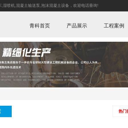
_tj desc,news_addtime desc
车
,
湿喷机
,
混凝土输送泵
,
泡沫混凝土设备
，欢迎电话垂询!
青科首页
产品展示
工程案例
热门