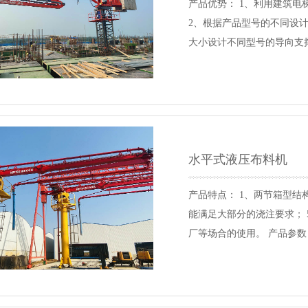
产品优势： 1、利用建筑电
2、根据产品型号的不同设
大小设计不同型号的导向支撑
高度限制； 5、顶升操作十
料机主要适用于高层及超高层带
HGY24 HGY28 HGY35 蕞大
水平式液压布料机
产品特点： 1、两节箱型结
能满足大部分的浇注要求； 
厂等场合的使用。 产品参数： 型
5.5kW 5.3kW 系统压力 10Mpa