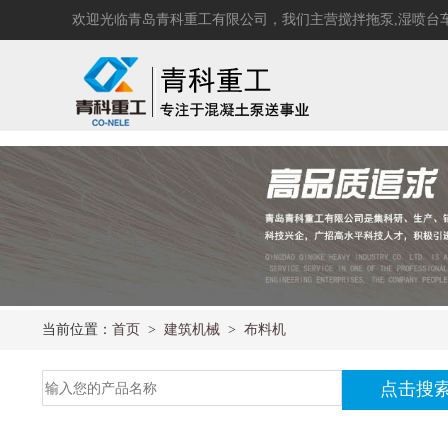
select * from news where news_addtime >= #2020-01-01# and a_class1 in (47) order by news
欢迎光临青岛青科重工有限公司，我们主营
搅拌拖泵
,
湿喷台
当前位置：
首页
>
建筑机械
>
布料机