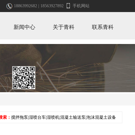
18863992682 | 18563927892
手机网站
新闻中心
关于青科
联系青科
搜索：
搅拌拖泵|湿喷台车|湿喷机|混凝土输送泵|泡沫混凝土设备