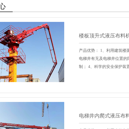
心
楼板顶升式液压布料
产品优势： 1、利用建筑楼
电梯井有无及电梯井位置的
制； 4、科学的安全保护装
建筑物，不受井道限制。 产品参数
28m 32m 电机功率 11kW 18.5
电梯井内爬式液压布