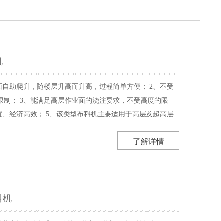
机
面自助爬升，随楼层升高而升高，过程简单方便； 2、不受
限制； 3、能满足高层作业面的浇注要求，不受高度的限
置、经济高效； 5、该类型布料机主要适用于高层及超高层
： 型号 HGY24 HGY28 HGY32 蕞大布料半径 24m
了解详情
kW 18.5kW ...
料机