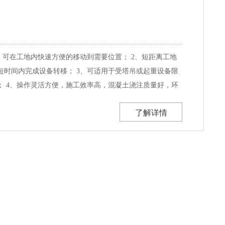
，可在工地内快速方便的移动到需要位置； 2、短距离工地
短时间内完成设备转移； 3、可适用于受塔吊或起重设备限
； 4、操作灵活方便，施工效率高，混凝土浇注质量好，环
经济高效、结构轻便，价格便宜； 6、该类型布料机适用于
了解详情
道、厂房等的建设，能方便的进行工地内转场工作。 产品参
Y17 HGY21 HGY23 蕞大布料半径 13m ...