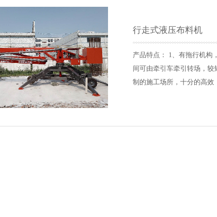
行走式液压布料机
产品特点： 1、有拖行机构
间可由牵引车牵引转场，较
制的施工场所，十分的高效
境污染小； 5、安全可靠、
各种制梁厂 、 港口、 隧
数： 型号 HGY13 HGY15 HG