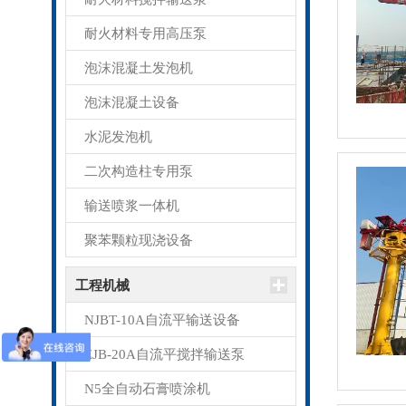
耐火材料专用高压泵
泡沫混凝土发泡机
泡沫混凝土设备
水泥发泡机
二次构造柱专用泵
输送喷浆一体机
聚苯颗粒现浇设备
工程机械
NJBT-10A自流平输送设备
ZJB-20A自流平搅拌输送泵
N5全自动石膏喷涂机