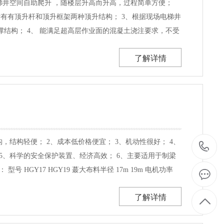
梯井空间自助爬升 ，随楼层升高而升高，过程简单方便；
计有有顶升杆和顶升框架两种顶升结构； 3、根据现场电梯井
结构； 4、 能满足超高层作业面的混凝土浇注要求，不受
分的简单，科学的安全保护装置、经济高效； 6、该类型布
了解详情
井道的建筑物。 产品参数： 型号 HGY19 HGY21
布料半径 19m 21m 24m ...
构，结构轻便； 2、成本低价格便宜； 3、机动性很好； 4、
1
5、科学的安全保护装置、经济高效； 6、主要适用于制梁
号 HGY17 HGY19 蕞大布料半径 17m 19m 电机功率
 10Mpa ...
了解详情