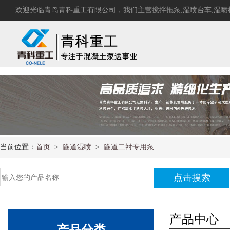
select * from news where news_addtime >= #2020-01-01# and a_class1 in (45) order by news
欢迎光临青岛青科重工有限公司，我们主营
搅拌拖泵
,
湿喷台车
,
湿喷
当前位置：
首页
>
隧道湿喷
>
隧道二衬专用泵
产品中心
产品分类