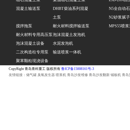
混凝土输送泵
DHBT柴油系列混凝
N5全自动
土泵
N2砂浆腻
搅拌拖泵
耐火材料搅拌输送泵
MPS55喷
耐火材料专用高压泵
泡沫混凝土发泡机
泡沫混凝土设备
水泥发泡机
二次构造柱专用泵
输送喷浆一体机
聚苯颗粒现浇设备
CopyRight 青岛青科重工 版权所有
鲁ICP备15008161号-3
友情链接：
储气罐
臭氧发生器
喷浆机
青岛沙发维修
青岛沙发翻新
铺板机
青岛