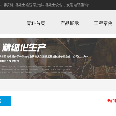
_tj desc,news_addtime desc
车
,
湿喷机
,
混凝土输送泵
,
泡沫混凝土设备
，欢迎电话垂询!
青科首页
产品展示
工程案例
热门