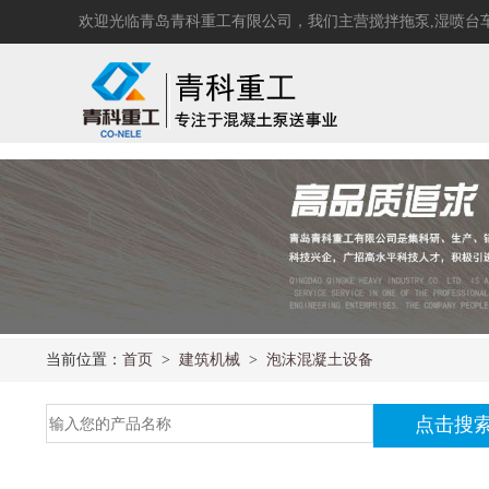
select * from news where news_addtime >= #2020-01-01# and a_class1 in (26) order by news
欢迎光临青岛青科重工有限公司，我们主营
搅拌拖泵
,
湿喷台
当前位置：
首页
>
建筑机械
>
泡沫混凝土设备