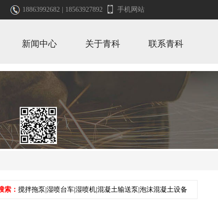
18863992682 | 18563927892
手机网站
新闻中心
关于青科
联系青科
搜索：
搅拌拖泵|湿喷台车|湿喷机|混凝土输送泵|泡沫混凝土设备