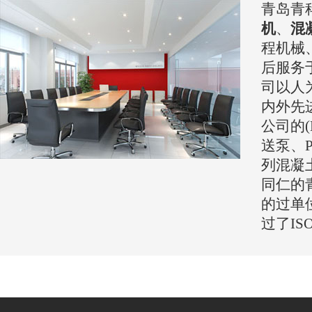
青岛青
机
、
混
程机械
后服务
司以人
内外先
公司的(
送泵、P
列混凝
同仁的
的过单
过了IS