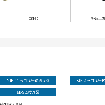
CSP60
轻质土
NJBT-10A自流平输送设备
ZJB-20A自流
MPS55喷浆泵
砂浆喷涂系列