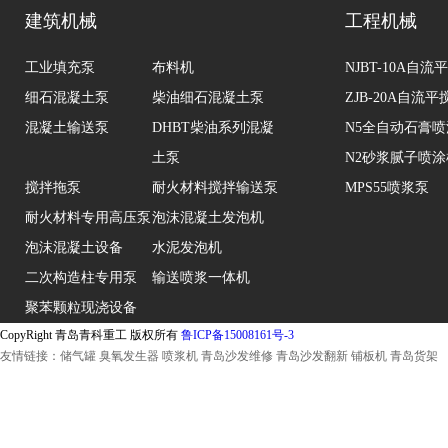
建筑机械
工程机械
工业填充泵
布料机
NJBT-10A自
细石混凝土泵
柴油细石混凝土泵
ZJB-20A自流
混凝土输送泵
DHBT柴油系列混凝
N5全自动石膏
土泵
N2砂浆腻子喷涂
搅拌拖泵
耐火材料搅拌输送泵
MPS55喷浆泵
耐火材料专用高压泵
泡沫混凝土发泡机
泡沫混凝土设备
水泥发泡机
二次构造柱专用泵
输送喷浆一体机
聚苯颗粒现浇设备
CopyRight 青岛青科重工 版权所有
鲁ICP备15008161号-3
友情链接：
储气罐
臭氧发生器
喷浆机
青岛沙发维修
青岛沙发翻新
铺板机
青岛货架